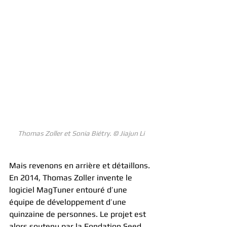
Thomas Zoller et Sonia Biétry. © Jiajun Li
Mais revenons en arrière et détaillons. 
En 2014, Thomas Zoller invente le 
logiciel MagTuner entouré d’une 
équipe de développement d’une 
quinzaine de personnes. Le projet est 
alors soutenu par la Fondation Seed 