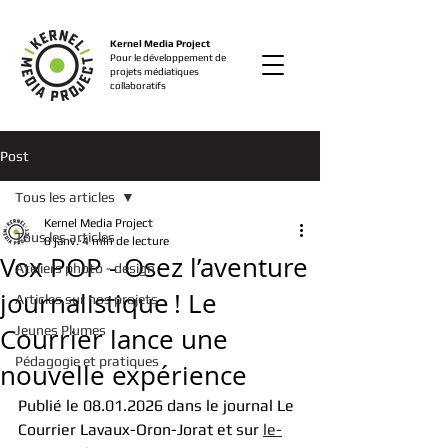
Kernel Media Project
Pour le développement de
projets médiatiques
collaboratifs
Post
Tous les articles
Kernel Media Project
Tous les articles
8 janv.
4 min de lecture
Vox POP - Osez l’aventure
Ateliers photo - design
journalistique ! Le
Articles sur nos projets
Courrier lance une
Jeunes Plumes
Pédagogie et pratiques
nouvelle expérience
Publié le 08.01.2026 dans le journal Le 
Courrier Lavaux-Oron-Jorat et sur 
le-