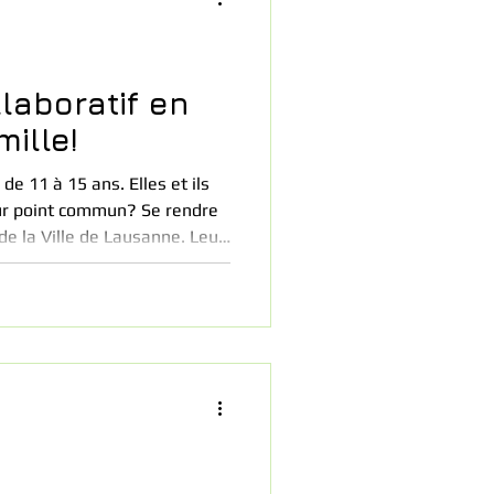
laboratif en
mille!
 de 11 à 15 ans. Elles et ils
int commun? Se rendre
e la Ville de Lausanne. Leur
un journal collaboratif. Voici