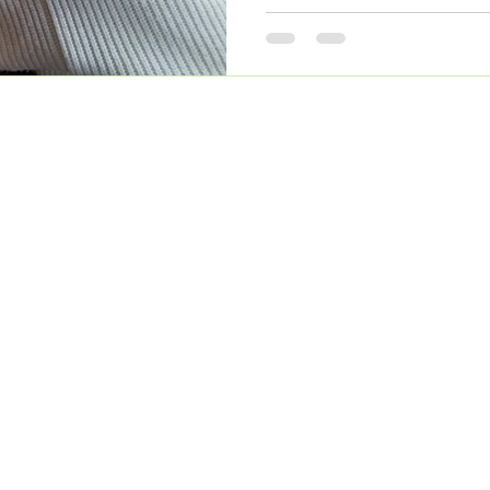
partager avec vous le fruit de
Restez connectés pour découv
enquêtes et leurs histoires d
de la bibliothèque Chauderon