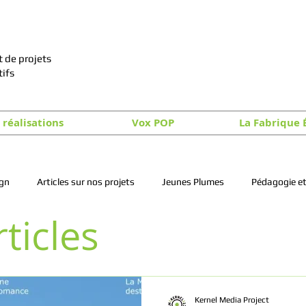
 de projets
tifs
 réalisations
Vox POP
La Fabrique 
ign
Articles sur nos projets
Jeunes Plumes
Pédagogie et
ticles
Kernel Media Project