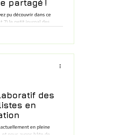
e partagé !
vez pu découvrir dans ce
t 7) le petit journal des
de 7 journalistes en herbe
es prochaines semaines, un
 matière est déjà sur le feu)
ntaire durant l’été.
laboratif des
listes en
ation
 actuellement en pleine
s, et nous avons hâte de