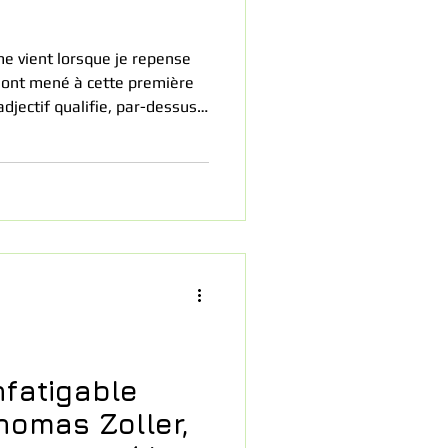
 me vient lorsque je repense
 ont mené à cette première
djectif qualifie, par-dessus
s entre 10 et 14 ans face au
t que Le Courrier est fier de
infatigable
omas Zoller,