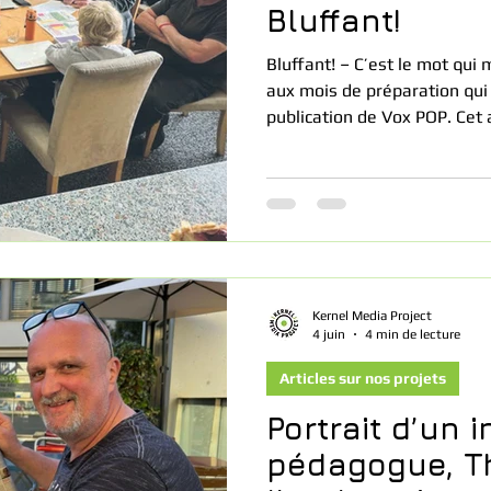
Bluffant!
Bluffant! – C’est le mot qui
aux mois de préparation qui
publication de Vox POP. Cet a
tout, l’attitude de ces jeune
défi qui leur était proposé, e
présenter cette semaine.
Kernel Media Project
4 juin
4 min de lecture
Articles sur nos projets
Portrait d’un 
pédagogue, Th