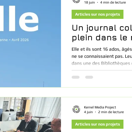
18 juin
4 min de lecture
Articles sur nos projets
Un journal col
plein dans le 
Elle et ils sont 16 ados, âgés
ne se connaissaient pas. Leur po
dans une des Bibliothèques d
mission? En 4 séances de 2 heures chacune, créer
ensemble l’édition inédite d’
le résultat.
Kernel Media Project
4 juin
2 min de lecture
Articles sur nos projets