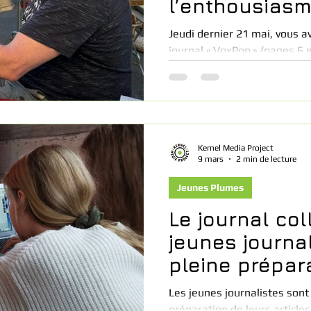
l’enthousiasm
Jeudi dernier 21 mai, vous a
journal « VoxPop » (pages 6 e
jeunes, fait par une équipe 
âgés de 10 à 14 ans. Dans l
nouvel encart sera publié (la
et probablement un suppléme
Kernel Media Project
9 mars
2 min de lecture
Jeunes Plumes
Le journal col
jeunes journa
pleine prépar
Les jeunes journalistes sont
préparation de leurs article