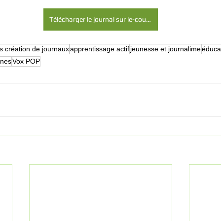
Télécharger le journal sur le-courrier.ch
rs création de journaux
apprentissage actif
jeunesse et journalime
éduca
unes
Vox POP