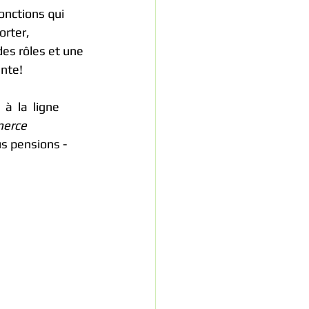
onctions qui 
rter, 
des rôles et une 
ante!
à  la  ligne 
erce 
s pensions - 
.