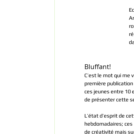
Ed
Ar
ro
ré
da
Bluffant!
C’est le mot qui me 
première publication 
ces jeunes entre 10 e
de présenter cette 
L’état d’esprit de ce
hebdomadaires; ces 7 
de créativité mais su