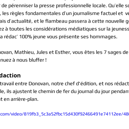
r de pérenniser la presse professionnelle locale. Qu’elle so
e, les règles fondamentales d’un journalisme factuel et  vér
is d’actualité, et le flambeau passera à cette nouvelle 
 à toutes les considérations médiatiques sur la jeunesse
 la rédac’ 100% jeune vous présente ses hommages. 
onovan, Mathieu, Jules et Esther, vous êtes les 7 sages d
nuez à nous bluffer !
daction
 travail entre Donovan, notre chef d'édition, et nos rédact
le, ils ajustent le chemin de fer du journal du jour pendan
t en arrière-plan.
tic.com/video/819fb3_5c3a52fbc15d430f92466491e74112ee/48