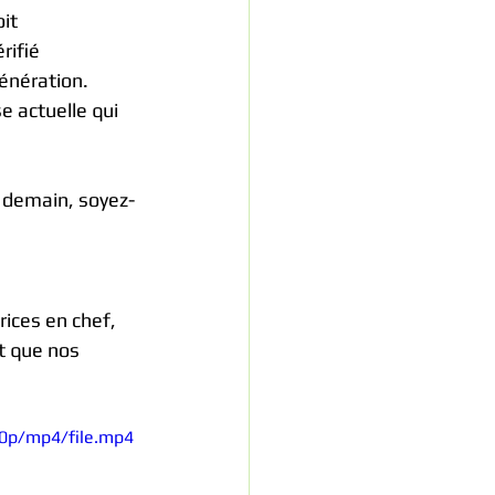
it 
ifié  
génération.
 actuelle qui 
e demain, soyez-
rices en chef, 
t que nos 
0p/mp4/file.mp4