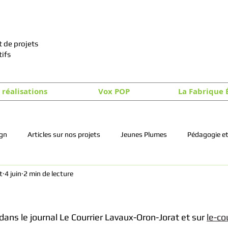
 de projets
tifs
 réalisations
Vox POP
La Fabrique 
ign
Articles sur nos projets
Jeunes Plumes
Pédagogie et
t
4 juin
2 min de lecture
dans le journal Le Courrier Lavaux-Oron-Jorat et sur 
le-co