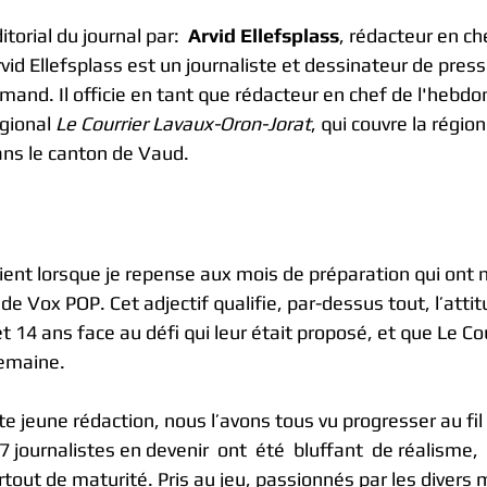
itorial du journal par:  
Arvid Ellefsplass
, rédacteur en ch
vid Ellefsplass est un journaliste et dessinateur de press
mand. Il officie en tant que rédacteur en chef de l'hebd
gional 
Le Courrier Lavaux-Oron-Jorat
, qui couvre la régio
ns le canton de Vaud.
vient lorsque je repense aux mois de préparation qui ont 
de Vox POP. Cet adjectif qualifie, par-dessus tout, l’attit
t 14 ans face au défi qui leur était proposé, et que Le Cour
semaine.
tte jeune rédaction, nous l’avons tous vu progresser au fi
journalistes en devenir  ont  été  bluffant  de réalisme,  
rtout de maturité. Pris au jeu, passionnés par les divers 