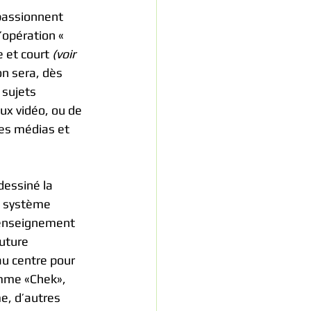
passionnent 
’opération « 
 et court 
(voir 
n sera, dès 
 sujets 
ux vidéo, ou de 
les médias et 
dessiné la 
n système 
d’enseignement 
uture 
au centre pour 
omme «Chek», 
e, d’autres 