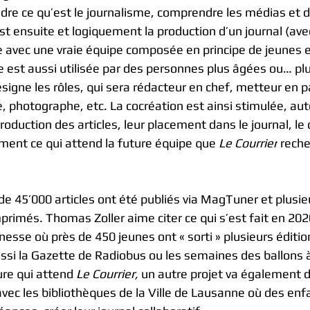
dre ce qu’est le journalisme, comprendre les médias et dé
st ensuite et logiquement la production d’un journal (av
e avec une vraie équipe composée en principe de jeunes e
 est aussi utilisée par des personnes plus âgées ou… plu
signe les rôles, qui sera rédacteur en chef, metteur en p
te, photographe, etc. La cocréation est ainsi stimulée, aut
production des articles, leur placement dans le journal, le 
ment ce qui attend la future équipe que 
Le Courrier
 rech
de 45’000 articles ont été publiés via MagTuner et plusie
primés. Thomas Zoller aime citer ce qui s’est fait en 202
esse où près de 450 jeunes ont « sorti » plusieurs éditi
aussi la Gazette de Radiobus ou les semaines des ballons
ure qui attend 
Le Courrier,
 un autre projet va également 
ec les bibliothèques de la Ville de Lausanne où des enfa