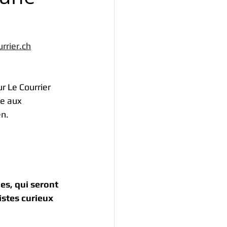
urrier.ch
r Le Courrier 
se aux 
en.
s, qui seront 
stes curieux 