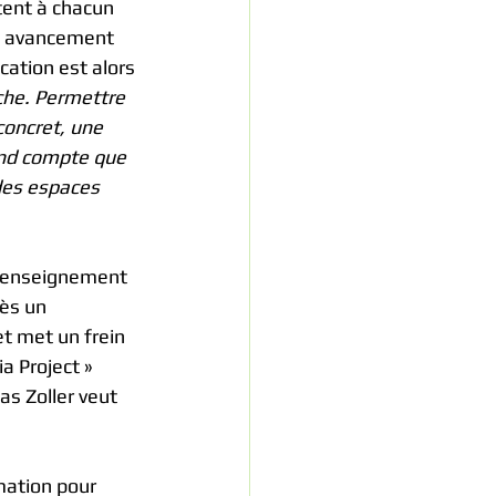
tent à chacun 
on avancement 
cation est alors 
che. Permettre 
concret, une 
end compte que 
 des espaces 
d’enseignement 
ès un 
t met un frein 
a Project » 
s Zoller veut 
mation pour 