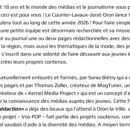
t 18 ans et le monde des médias et le journalisme vous 
 ceci est pour vous ! Le Courrier-Lavaux-Jorat-Oron lance l
lera tout au long de cette année 2026 ! Pour faire simple
 
une petite équipe est désormais recherchée et sa missio
ir au journal une ou deux pages rédactionnelles avec des
 la région, mais aussi les thématiques de la mode, des je
 s’inscrit dans une volonté de faire découvrir aux jeunes 
créer leurs propres contenus. 
 naturellement entourés et formés, par Sonia Biétry qui a 
s pages et par Thomas Zoller, créateur de MagTuner, u
 créateur de « Kernel Media Project » qui est un concept 
e la connaissance des médias auprès des jeunes. Cette f
rédaction»
 a déjà des locaux qui l’attend à Oron-la-Ville, 
e projet – Vox POP – fait partie des projets soutenus, c
al vaudois d’aide à la diversité des médias. A moyen term