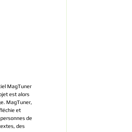
iciel MagTuner 
et est alors 
ge. MagTuner, 
léchie et 
s personnes de 
textes, des 