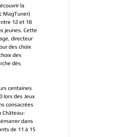
couvrir la 
ec MagTuner) 
ntre 12 et 18 
s jeunes. Cette 
age, directeur 
our des choix 
choix des 
erche dès 
urs centaines 
0 lors des Jeux 
ons consacrées 
 à Château-
démarrer dans 
nts de 11 à 15 