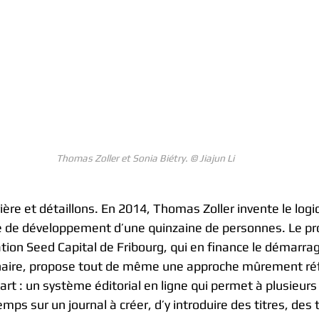
Thomas Zoller et Sonia Biétry. © Jiajun Li
ère et détaillons. En 2014, Thomas Zoller invente le log
 de développement d’une quinzaine de personnes. Le proj
tion Seed Capital de Fribourg, qui en finance le démarra
nnaire, propose tout de même une approche mûrement réf
rt : un système éditorial en ligne qui permet à plusieur
mps sur un journal à créer, d’y introduire des titres, des 