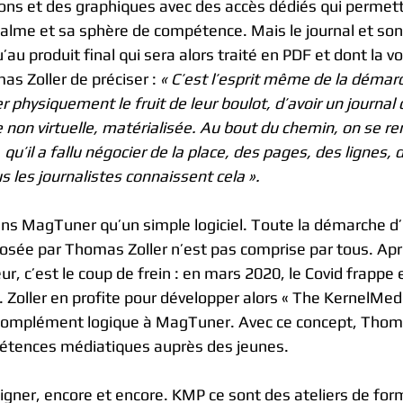
tions et des graphiques avec des accès dédiés qui permet
e calme et sa sphère de compétence. Mais le journal et s
’au produit final qui sera alors traité en PDF et dont la vo
s Zoller de préciser : 
« C’est l’esprit même de la démar
 physiquement le fruit de leur boulot, d’avoir un journal 
non virtuelle, matérialisée. Au bout du chemin, on se r
x, qu’il a fallu négocier de la place, des pages, des lignes,
 les journalistes connaissent cela ».
ans MagTuner qu’un simple logiciel. Toute la démarche 
osée par Thomas Zoller n’est pas comprise par tous. Apr
 c’est le coup de frein : en mars 2020, le Covid frappe e
s. Zoller en profite pour développer alors « The KernelMedi
 complément logique à MagTuner. Avec ce concept, Thoma
étences médiatiques auprès des jeunes.
gner, encore et encore. KMP ce sont des ateliers de for