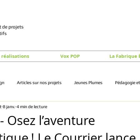
 de projets
tifs
 réalisations
Vox POP
La Fabrique 
ign
Articles sur nos projets
Jeunes Plumes
Pédagogie et
t
8 janv.
4 min de lecture
- Osez l’aventure
tique ! Le Courrier lance