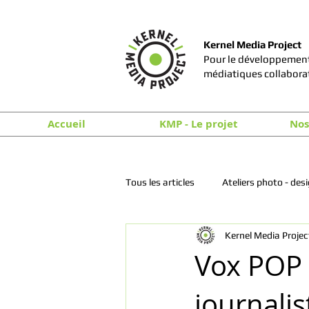
Kernel Media Project
Pour le développement
médiatiques collabora
Accueil
KMP - Le projet
Nos
Tous les articles
Ateliers photo - des
Kernel Media Projec
Vox POP 
journalis