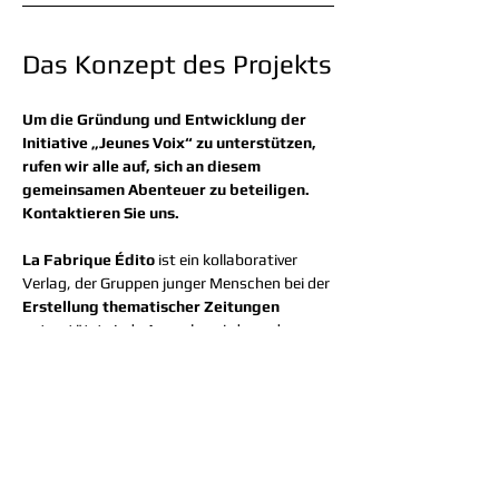
Das Konzept des Projekts
Um die Gründung und Entwicklung der 
Initiative „Jeunes Voix“ zu unterstützen, 
rufen wir alle auf, sich an diesem 
gemeinsamen Abenteuer zu beteiligen. 
Kontaktieren Sie uns.
La Fabrique Édito
 ist ein kollaborativer 
Verlag, der Gruppen junger Menschen bei der 
Erstellung thematischer Zeitungen
unterstützt. Jede Ausgabe wird von den 
jungen Menschen selbst in autonomen 
Teams mit Unterstützung 
spezialisierter 
Berater
 (Journalisten, Forscher, 
Pädagogen) 
geschrieben, gestaltet und 
veröffentlicht
 .