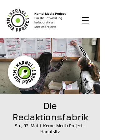
Kernel Media Project
Für die Entwicklung
kollaborativer
Medienprojekte
Die
Redaktionsfabrik
So., 03. Mai
  |  
Kernel Media Project -
Hauptsitz